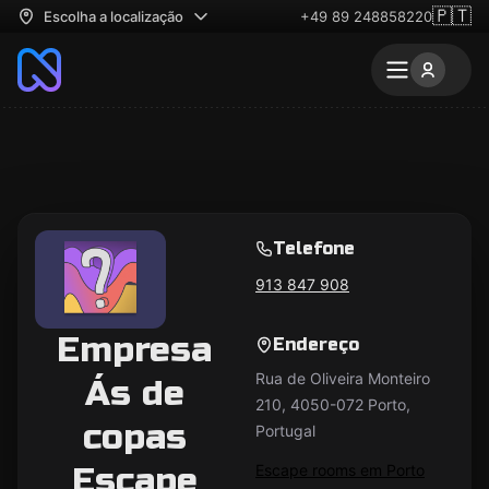
🇵🇹
Escolha a localização
+49 89 248858220
Telefone
913 847 908
Empresa
Endereço
Rua de Oliveira Monteiro
Ás de
210, 4050-072 Porto,
copas
Portugal
Escape
Escape rooms em Porto