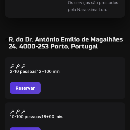
Os serviços são prestados
pela Naraskima Lda.
R. do Dr. António Emílio de Magalhães
24, 4000-253 Porto, Portugal
Jogo de ação
Challenge
2-10 pessoas
12
+
100
min.
Reservar
Escape room
Banzai Bomb
10-100 pessoas
16
+
90
min.