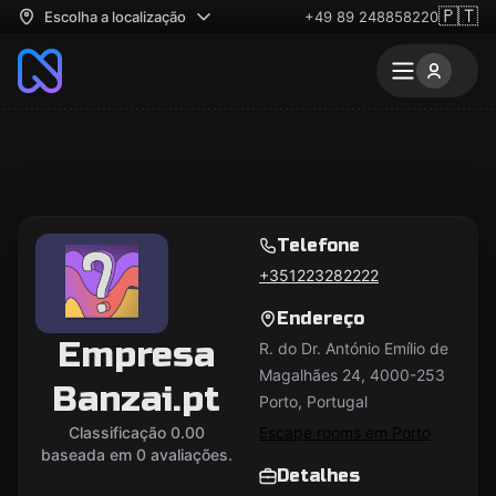
🇵🇹
Escolha a localização
+49 89 248858220
Telefone
+351223282222
Endereço
Empresa
R. do Dr. António Emílio de
Magalhães 24, 4000-253
Banzai.pt
Porto, Portugal
Classificação 0.00
Escape rooms em Porto
baseada em 0 avaliações.
Detalhes