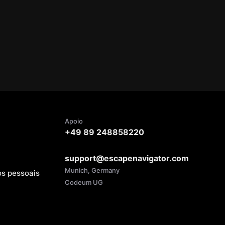
Apoio
+49 89 248858220
support@escapenavigator.com
Munich, Germany
os pessoais
Codeum UG