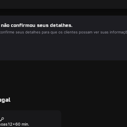
a não confirmou seus detalhes.
 confirme seus detalhes para que os clientes possam ver suas informaç
ugal
room
TE'S CURSE
soas
12
+
60
min.