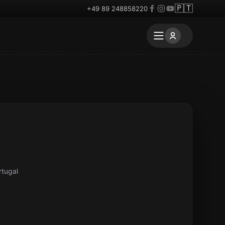
🇵🇹
+49 89 248858220
rtugal