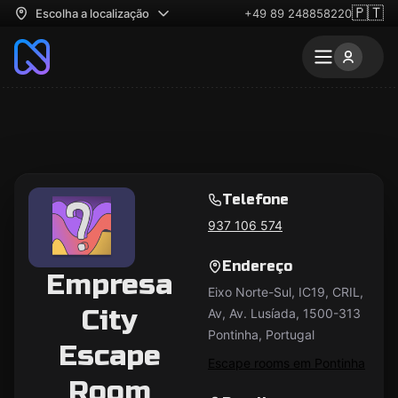
🇵🇹
Escolha a localização
+49 89 248858220
Telefone
937 106 574
Endereço
Empresa
Eixo Norte-Sul, IC19, CRIL,
City
Av, Av. Lusíada, 1500-313
Pontinha, Portugal
Escape
Escape rooms em Pontinha
Room