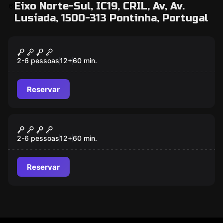
Eixo Norte-Sul, IC19, CRIL, Av, Av.
Lusíada, 1500-313 Pontinha, Portugal
Escape room
School of Wizards
2-6 pessoas
12
+
60
min.
Reservar
Escape room
Upside Down
2-6 pessoas
12
+
60
min.
Reservar