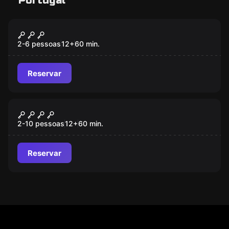
Portugal
Escape room
Guilty!
2-6 pessoas
12
+
60
min.
Reservar
Escape room
Stranger Room
2-10 pessoas
12
+
60
min.
Reservar