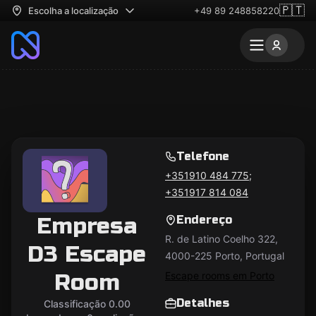
🇵🇹
Escolha a localização
+49 89 248858220
Telefone
+351910 484 775;
+351917 814 084
Empresa
Endereço
R. de Latino Coelho 322,
D3 Escape
4000-225 Porto, Portugal
Room
Escape rooms em Porto
Detalhes
Classificação 0.00