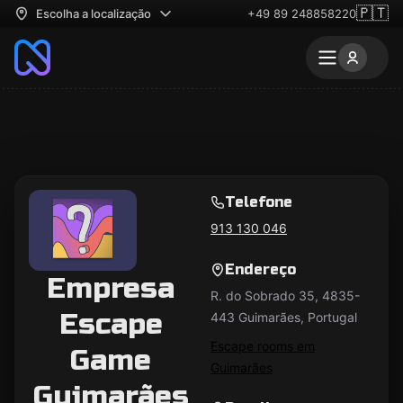
🇵🇹
Escolha a localização
+49 89 248858220
Telefone
913 130 046
Endereço
Empresa
R. do Sobrado 35, 4835-
Escape
443 Guimarães, Portugal
Escape rooms em
Game
Guimarães
Guimarães