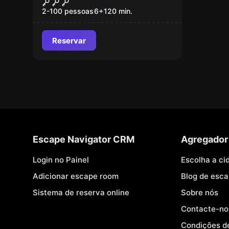
Sintra Treasure Hunt
Novo
2-100 pessoas
6
+
120
min.
Reservar
Escape Navigator CRM
Agregador
Login no Painel
Escolha a ci
Adicionar escape room
Blog de esc
Sistema de reserva online
Sobre nós
Contacte-no
Condições d