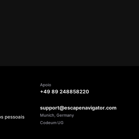
Apoio
+49 89 248858220
support@escapenavigator.com
Munich, Germany
os pessoais
Codeum UG