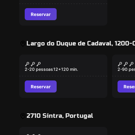
Reservar
Largo do Duque de Cadaval, 1200-0
Ao ar livre
Escape 
O Espião das Sombras
Lisbo
Novo
The 
2-20 pessoas
12
+
120
min.
2-90 pe
Reservar
Rese
2710 Sintra, Portugal
Escape room