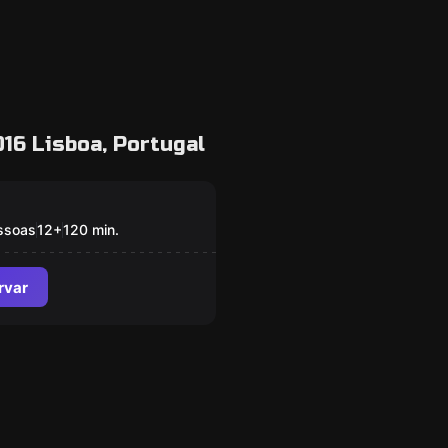
16 Lisboa, Portugal
room
n Treasure Hunt -
Shadow Spy
ssoas
12
+
120
min.
rvar