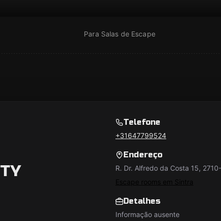
Para Salas de Escape
Telefone
+31647799524
Endereço
ITY
R. Dr. Alfredo da Costa 15, 2710
Escape rooms em Sintra
Detalhes
Informação ausente