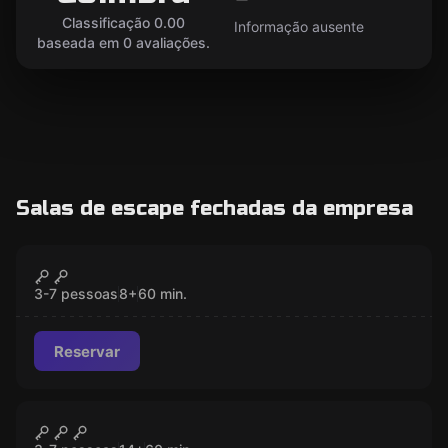
Classificação 0.00
Informação ausente
baseada em 0 avaliações.
Salas de escape fechadas da empresa
Escape room
A Missão Júnior
FECHADO
3-7 pessoas
8
+
60
min.
Reservar
Escape room
A Missão
FECHADO