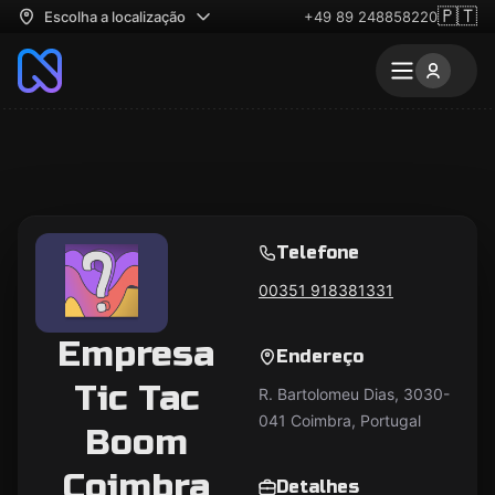
🇵🇹
Escolha a localização
+49 89 248858220
Telefone
00351 918381331
Empresa
Endereço
Tic Tac
R. Bartolomeu Dias, 3030-
041 Coimbra, Portugal
Boom
Coimbra
Detalhes