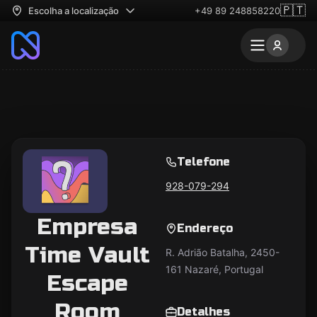
🇵🇹
Escolha a localização
+49 89 248858220
Telefone
928-079-294
Empresa
Endereço
Time Vault
R. Adrião Batalha, 2450-
161 Nazaré, Portugal
Escape
Room
Detalhes