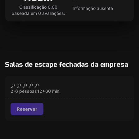
Classificação 0.00
Informação ausente
baseada em 0 avaliações.
Salas de escape fechadas da empresa
Escape room
Quest for the Holy Grail
FECHADO
2-6 pessoas
12
+
60
min.
Reservar