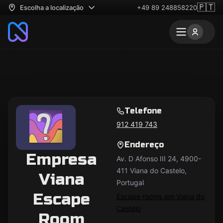
🇵🇹
Escolha a localização
+49 89 248858220
Telefone
912 419 743
Endereço
Empresa
Av. D Afonso III 24, 4900-
411 Viana do Castelo,
Viana
Portugal
Escape
Escape rooms em Viana do
Castelo
Room