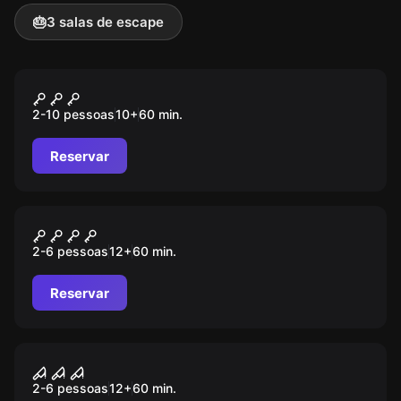
🎂
3 salas de escape
Jogo de ação
X-Cube
2-10 pessoas
10
+
60
min.
Reservar
Escape room
Museum Heist
2-6 pessoas
12
+
60
min.
Reservar
Escape room
Survival Instinct
2-6 pessoas
12
+
60
min.