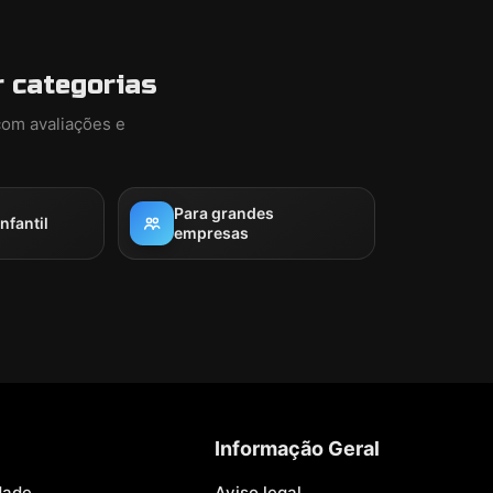
 categorias
com avaliações e
Para grandes
nfantil
empresas
Informação Geral
dade
Aviso legal