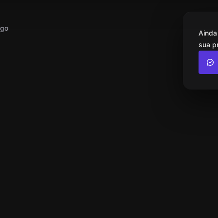
ogo
Ainda
sua p