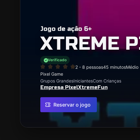
Jogo de ação 6+
XTREME P
Verificado
2 - 8 pessoas
45 minutos
Médio
Pixel Game
Grupos Grandes
Iniciantes
Com Crianças
Empresa PixelXtremeFun
Reservar o jogo