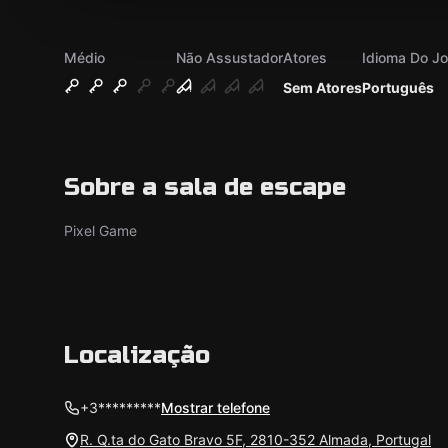
Médio
Não Assustador
Atores
Idioma Do J
Sem Atores
Português
Sobre a sala de escape
Pixel Game
Localização
+3*********
Mostrar telefone
R. Q.ta do Gato Bravo 5F, 2810-352 Almada, Portugal