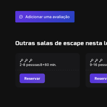
Adicionar uma avaliação
Outras salas de escape nesta l
Jogo de ação
Escape ro
Xtreme Mix (Pixel +
Xtreme
Laser)
(Pixel 
2-8 pessoas
8
+
60
min.
9-16 pess
Compet
9 a 16
Reservar
Reserv
dividi
Equipa