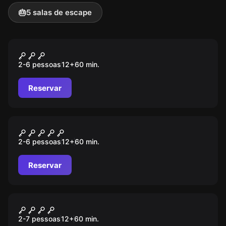
🎂
5 salas de escape
Escape room
Visita à Medellín
2-6 pessoas
12
+
60
min.
Reservar
Escape room
A Mansão
2-6 pessoas
12
+
60
min.
Reservar
Escape room
O MISTÉRIO DA RUA MORAIS
2-7 pessoas
12
+
60
min.
SOARES