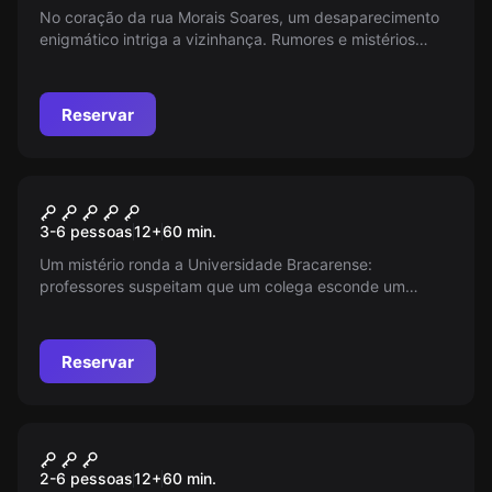
No coração da rua Morais Soares, um desaparecimento
enigmático intriga a vizinhança. Rumores e mistérios
circulam, mas apenas destemidos investigadores podem
revelar o que ocorreu. Estás preparado para descobrir a
verdade escondida por trás das sombras?
Reservar
Escape room
O SEGREDO
3-6 pessoas
12
+
60
min.
Um mistério ronda a Universidade Bracarense:
professores suspeitam que um colega esconde um
segredo obscuro. Com pistas vagas e temendo serem
descobertos, eles pedem sua ajuda para investigar o
escritório do suspeito. Será um acerto de contas ou
Reservar
apenas um boato mal interpretado?
Escape room
Assalto Arriscado
2-6 pessoas
12
+
60
min.