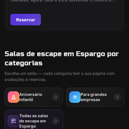
encontrar o tesouro escondido nas profundezas do
museu. Invada a casa do diretor e descubra os planos
que revelarão o caminho para esta joia ancestral.
Reservar
Preparado para o desafio?
Salas de escape em Espargo por
categorias
Escolha um estilo — cada categoria tem a sua página com
avaliações e reservas.
Aniversário
Para grandes
infantil
empresas
Todas as salas
de escape em
Espargo