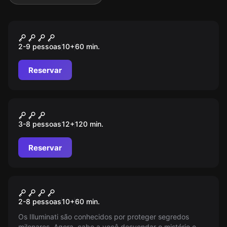
Escape room
Assalto ao Museu
2-9 pessoas
10
+
60
min.
Reservar
Ao ar livre
Muralhas e Mistérios
3-8 pessoas
12
+
120
min.
Reservar
Escape room
Segredo do Illuminati
2-8 pessoas
10
+
60
min.
Os Illuminati são conhecidos por proteger segredos
milenares. Agora, cabe a você desvendar o mistério e