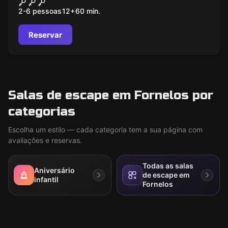
Vikings - O Tesouro Perdido
2-6 pessoas
12
+
60
min.
Reservar
Salas de escape em Fornelos por
categorias
Escolha um estilo — cada categoria tem a sua página com
avaliações e reservas.
Todas as salas
Aniversário
de escape em
infantil
Fornelos