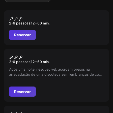
Escape room
Família Barros-Lima
2-6 pessoas
12
+
60
min.
Reservar
Escape room
Perdidos na Discoteca
2-6 pessoas
12
+
60
min.
Após uma noite inesquecível, acordam presos na
arrecadação de uma discoteca sem lembranças de como
chegaram lá. Com enigmas intrigantes para resolver e
companhias inesperadas, a corrida contra o tempo
começa, antes que os donos apareçam e os acusem de
Reservar
invasão. Conseguirão escapar?
Escape room