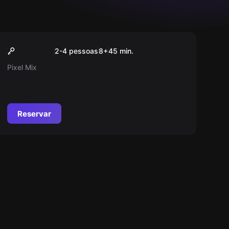
Jogo de ação
Pixel Mix
Popular
2-4 pessoas
8
+
45
min.
Pixel Mix
Reservar