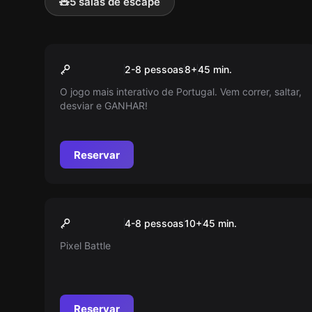
🧸
5 salas de escape
Jogo de ação
Pixel Run
Popular
2-8 pessoas
8
+
45
min.
O jogo mais interativo de Portugal. Vem correr, saltar,
desviar e GANHAR!
Reservar
Jogo de ação
Pixel Battle
Popular
4-8 pessoas
10
+
45
min.
Pixel Battle
Reservar