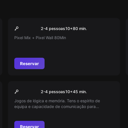
Jogo de ação
Pixel Mix + Pixel Wall
Popular
2-4 pessoas
10
+
80
min.
Pixel Mix + Pixel Wall 80Min
Reservar
Jogo de ação
Pixel Wall
Popular
2-4 pessoas
10
+
45
min.
Jogos de lógica e memória. Tens o espírito de
equipa e capacidade de comunicação para
venceres este jogo?
Reservar