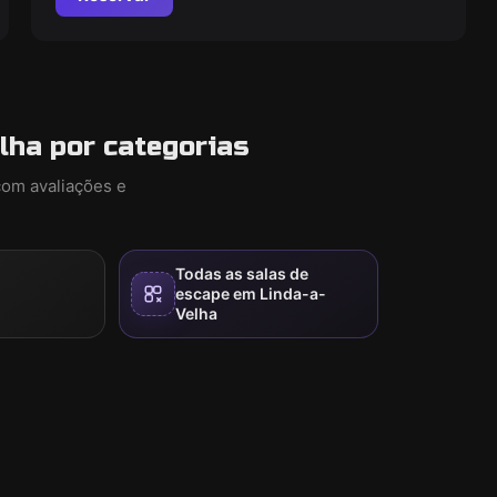
lha por categorias
com avaliações e
Todas as salas de
escape em Linda-a-
Velha