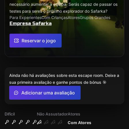
necessário aumentar a equipa. Serás capaz de passar os
testes para seres o próximo explorador do Safarka?
Para Experientes
Com Crianças
Atores
Grupos Grandes
Empresa Safarka
Reservar o jogo
Ainda não há avaliações sobre esta escape room. Deixe a
sua primeira avaliação e ganhe pontos de bónus 🎯
Adicionar uma avaliação
Difícil
Não Assustador
Atores
Com Atores