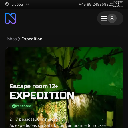
🇵🇹
Lisboa
+49 89 248858220
Lisboa
Expedition
Escape room 12+
EXPEDITION
Verificado
2 - 7 pessoas
60 minutos
Difícil
As expedições do Safarka aumentaram e tornou-se