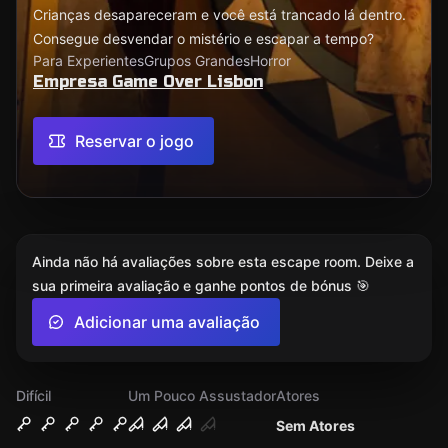
Crianças desapareceram e você está trancado lá dentro.
Consegue desvendar o mistério e escapar a tempo?
Para Experientes
Grupos Grandes
Horror
Empresa Game Over Lisbon
Reservar o jogo
Ainda não há avaliações sobre esta escape room. Deixe a
sua primeira avaliação e ganhe pontos de bónus 🎯
Adicionar uma avaliação
Difícil
Um Pouco Assustador
Atores
Sem Atores