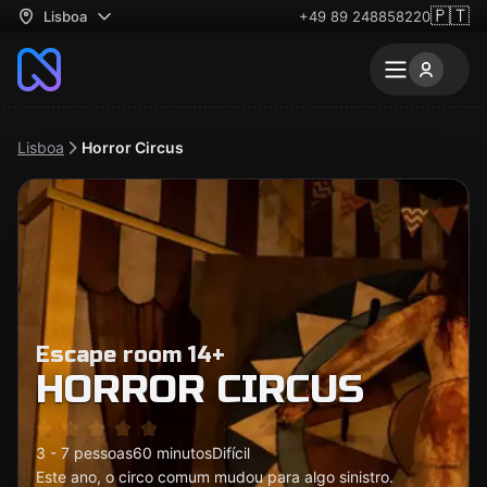
🇵🇹
Lisboa
+49 89 248858220
Lisboa
Horror Circus
Escape room 14+
HORROR CIRCUS
3 - 7 pessoas
60 minutos
Difícil
Este ano, o circo comum mudou para algo sinistro.