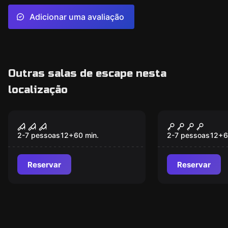
Adicionar uma avaliação
Outras salas de escape nesta
localização
Escape room
Escape room
Toymaker
Orient Exp
2-7 pessoas
12
+
60
min.
2-7 pessoas
12
+
6
Reservar
Reservar