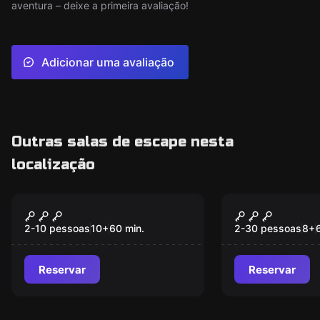
aventura – deixe a primeira avaliação!
Adicionar uma avaliação
Outras salas de escape nesta
localização
Escape room
Escape room
Illuminati e a Lança do
ELECTUS D
Novo
Destino
2-10 pessoas
10
+
60
min.
2-30 pessoas
8
+
Reservar
Reservar