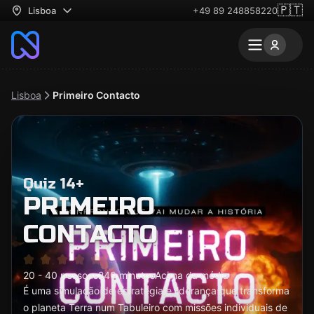
🇵🇹
Lisboa
+49 89 248858220
Lisboa
Primeiro Contacto
Quiz 14+
PRIMEIRO
CONTACTO
20 - 40 pessoas
240 minutos
Acima da média
É uma simulação de estratégia e liderança que transforma
o planeta Terra num Tabuleiro com missões individuais de