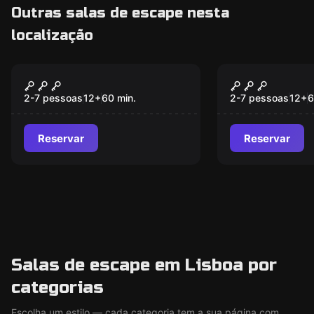
Outras salas de escape nesta
localização
Escape room
Escape room
The Scream Of
Lost City O
Agrabah
2-7 pessoas
12
+
60
min.
2-7 pessoas
12
+
6
Reservar
Reservar
Salas de escape em Lisboa por
categorias
Escolha um estilo — cada categoria tem a sua página com