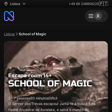
🇵🇹
Lisboa
+49 89 248858220
Lisboa
School of Magic
Escape room 14+
SCHOOL OF MAGIC
2 - 7 pessoas
60 minutos
Difícil
O Senhor das Trevas escapou! Junta-te à busca pela
Pedra Ancestral de Auralake, e salva o mundo da