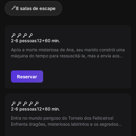
🪄
8 salas de escape
Escape room
ARCADE EDITION
2-6 pessoas
12
+
60
min.
Após a morte misteriosa de Ana, seu marido constrói uma
máquina do tempo para ressuscitá-la, mas a envia aos
anos 80. Conseguirá ele resgatá-la com a sua ajuda?
Reservar
Escape room
Wizard School The
2-6 pessoas
12
+
60
min.
Tournament
Entra no mundo perigoso do Torneio dos Feiticeiros!
Enfrenta dragões, misteriosos labirintos e os segredos
ocultos do Lago Negro. Apenas os mais corajosos