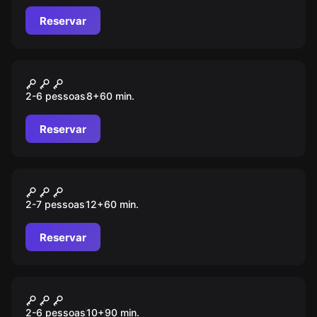
poderão desafiar o impossível e triunfar. Estás preparado
para testar os teus limites?
Reservar
Sala de escape online
The school of magic
2-6 pessoas
8
+
60
min.
Reservar
Escape room
The Scream Of Agrabah
2-7 pessoas
12
+
60
min.
Reservar
Ao ar livre
O outro lado DE ESPELHO
2-6 pessoas
10
+
90
min.