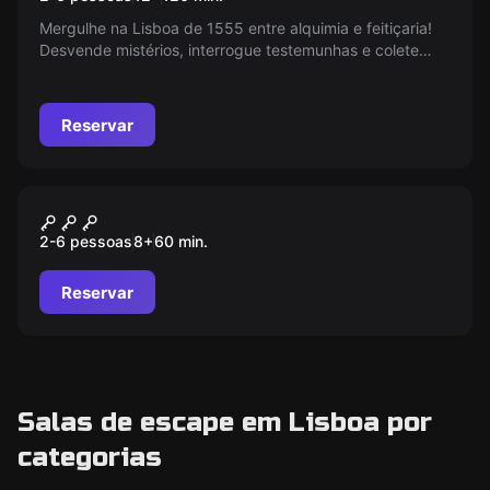
Mergulhe na Lisboa de 1555 entre alquimia e feitiçaria!
Desvende mistérios, interrogue testemunhas e colete
pistas para salvar ou condenar Josyne. Um jogo de
aventura urbano que transforma escolhas em destinos.
Serás o alquimista da história da cidade?
Reservar
Sala de escape online
A Curious Tea Party
2-6 pessoas
8
+
60
min.
Reservar
Salas de escape em Lisboa por
categorias