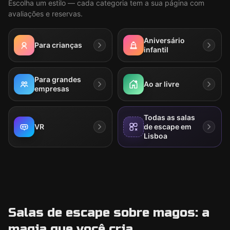
Escolha um estilo — cada categoria tem a sua página com
avaliações e reservas.
Aniversário
Para crianças
infantil
Para grandes
Ao ar livre
empresas
Todas as salas
VR
de escape em
Lisboa
Salas de escape sobre magos: a
magia que você cria