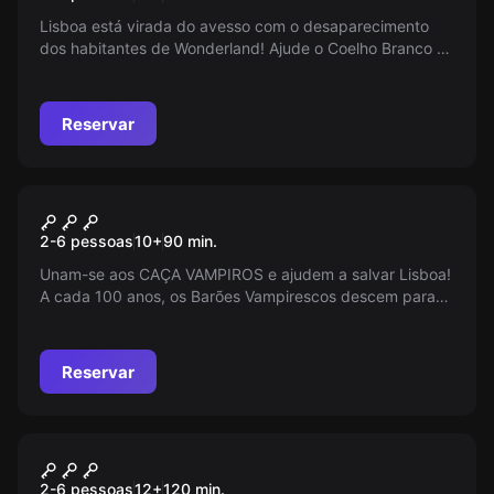
Lisboa está virada do avesso com o desaparecimento
dos habitantes de Wonderland! Ajude o Coelho Branco a
superar o desafio da Rainha enquanto o tempo corre
contra ele. Descubra segredos e restaure a ordem antes
que seja tarde demais. Tic Tac!
Reservar
Ao ar livre
Caça Vampiros
2-6 pessoas
10
+
90
min.
Unam-se aos CAÇA VAMPIROS e ajudem a salvar Lisboa!
A cada 100 anos, os Barões Vampirescos descem para
um Ritual de Sangue, e enquanto eles se deleitam,
Drácula está vulnerável. Sua coragem é crucial para
caçar vampiros e finalmente derrotar o Rei dos Vampiros.
Reservar
Junte-se à batalha agora!
Ao ar livre
The Alchemist
2-6 pessoas
12
+
120
min.