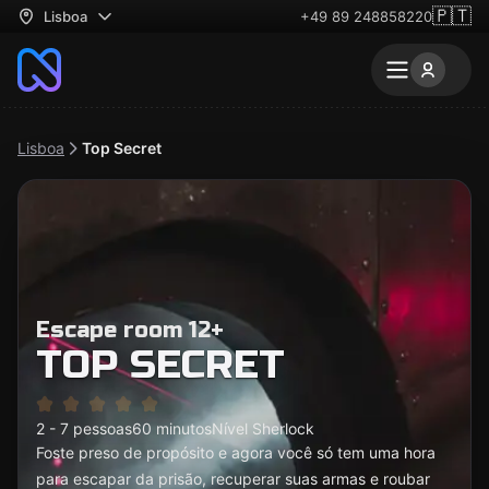
🇵🇹
Lisboa
+49 89 248858220
Lisboa
Top Secret
Escape room 12+
TOP SECRET
2 - 7 pessoas
60 minutos
Nível Sherlock
Foste preso de propósito e agora você só tem uma hora
para escapar da prisão, recuperar suas armas e roubar