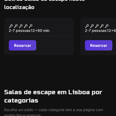
localização
Escape room
Escape room
War of Thrones
Walking De
2-7 pessoas
12
+
60
min.
2-7 pessoas
12
+
6
Reservar
Reservar
Salas de escape em Lisboa por
categorias
Escolha um estilo — cada categoria tem a sua página com
avaliações e reservas.