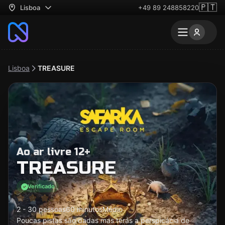
🇵🇹
Lisboa
+49 89 248858220
Lisboa
TREASURE
Ao ar livre 12+
TREASURE
Verificado
2 - 30 pessoas
60 minutos
Médio
Poucas pistas são dadas mas terás a perspicácia de