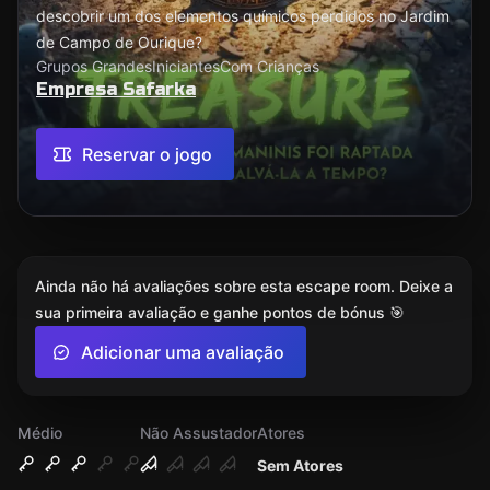
descobrir um dos elementos químicos perdidos no Jardim
de Campo de Ourique?
Grupos Grandes
Iniciantes
Com Crianças
Empresa Safarka
Reservar o jogo
Ainda não há avaliações sobre esta escape room. Deixe a
sua primeira avaliação e ganhe pontos de bónus 🎯
Adicionar uma avaliação
Médio
Não Assustador
Atores
Sem Atores