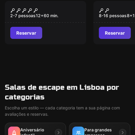
Escape room
Escape room
Expedition
Mini Explor
2-7 pessoas
12
+
60
min.
8-16 pessoas
8
+
Reservar
Reservar
Salas de escape em Lisboa por
categorias
Escolha um estilo — cada categoria tem a sua página com
avaliações e reservas.
Aniversário
Para grandes