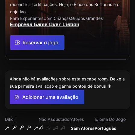
reconstruir fortificações. Hoje, o Bloco das Solitárias é o
objetivo...
Para Experientes
Com Crianças
Grupos Grandes
Empresa Game Over Lisbon
Reservar o jogo
Ainda não há avaliações sobre esta escape room. Deixe a
sua primeira avaliação e ganhe pontos de bónus 🎯
Adicionar uma avaliação
Difícil
Não Assustador
Atores
Idioma Do Jogo
Sem Atores
Português