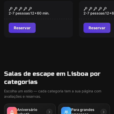
Escape room
Escape room
War of Thrones
Top Secret
2-7 pessoas
12
+
60
min.
2-7 pessoas
12
+
6
Reservar
Reservar
Salas de escape em Lisboa por
categorias
Escolha um estilo — cada categoria tem a sua página com
avaliações e reservas.
Aniversário
Para grandes