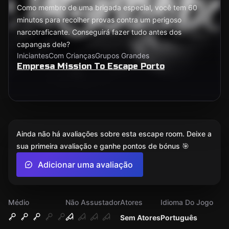
Como membro de uma brigada especial, você tem 60
minutos para recolher provas contra um perigoso
narcotraficante. Conseguirá fazer tudo antes dos
capangas dele?
Iniciantes
Com Crianças
Grupos Grandes
Empresa Mission To Escape Porto
Ainda não há avaliações sobre esta escape room. Deixe a
sua primeira avaliação e ganhe pontos de bónus 🎯
Adicionar uma avaliação
Médio
Não Assustador
Atores
Idioma Do Jogo
Sem Atores
Português