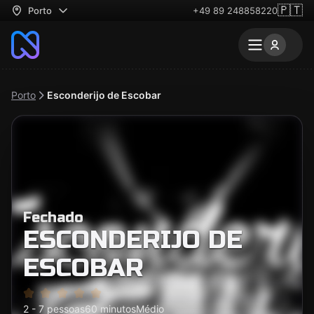
🇵🇹
Porto
+49 89 248858220
Porto
Esconderijo de Escobar
Fechado
ESCONDERIJO DE
ESCOBAR
2 - 7 pessoas
60 minutos
Médio