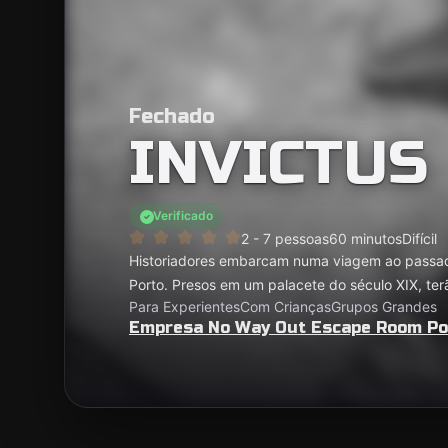
Fechado
INVICTUS
Verificado
2 - 7 pessoas
60 minutos
Difícil
Historiadores embarcam numa viagem ao passad
Porto. Presos em um palacete do século XIX, te
Para Experientes
Com Crianças
Grupos Grandes
Empresa No Way Out Escape Room Po