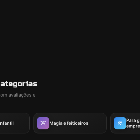
categorias
com avaliações e
Para 
nfantil
Magia e feiticeiros
empre