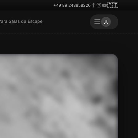
🇵🇹
+49 89 248858220
Para Salas de Escape