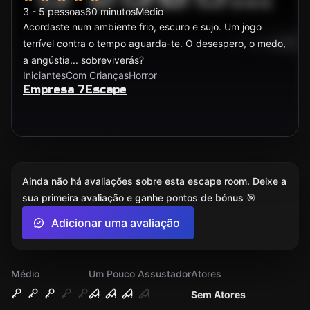
3 - 5 pessoas
60 minutos
Médio
Acordaste num ambiente frio, escuro e sujo. Um jogo
terrível contra o tempo aguarda-te. O desespero, o medo,
a angústia... sobreviverás?
Iniciantes
Com Crianças
Horror
Empresa 7Escape
Ainda não há avaliações sobre esta escape room. Deixe a
sua primeira avaliação e ganhe pontos de bónus 🎯
Adicionar uma avaliação
Médio
Um Pouco Assustador
Atores
Sem Atores