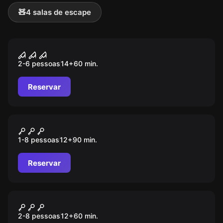
🧸
4 salas de escape
Escape room
INCARNATE
2-6 pessoas
14
+
60
min.
Reservar
Ao ar livre
DEVIL IN COURT
1-8 pessoas
12
+
90
min.
Reservar
Escape room
NEVERMORE MURDER
2-8 pessoas
12
+
60
min.