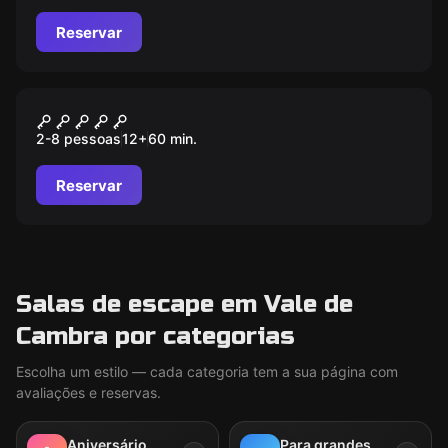
Reservar
Escape room
VATICANUM
2-8 pessoas
12
+
60
min.
Reservar
Salas de escape em Vale de
Cambra por categorias
Escolha um estilo — cada categoria tem a sua página com
avaliações e reservas.
Aniversário
Para grandes