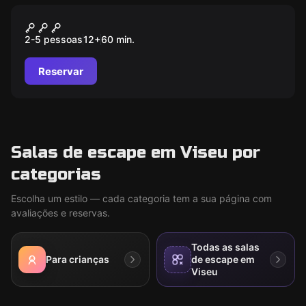
Escape room
Margot's Secrets
2-5 pessoas
12
+
60
min.
Reservar
Salas de escape em Viseu por
categorias
Escolha um estilo — cada categoria tem a sua página com
avaliações e reservas.
Todas as salas
Para crianças
de escape em
Viseu