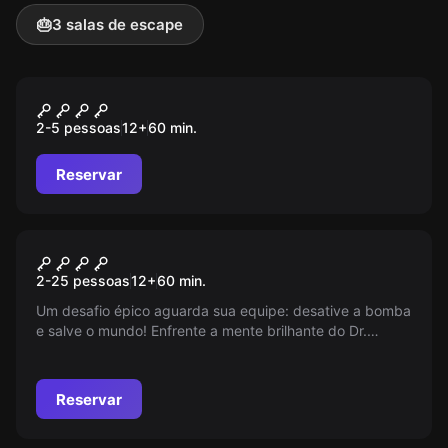
🎂
3 salas de escape
Escape room
PIDE
2-5 pessoas
12
+
60
min.
Reservar
Escape room
PANDEMIA
2-25 pessoas
12
+
60
min.
Um desafio épico aguarda sua equipe: desative a bomba
e salve o mundo! Enfrente a mente brilhante do Dr.
Leopoldo em um teste de resistência coletiva. Cada
minuto conta. Unam-se e provem que juntos podem
vencer. O destino da humanidade está em suas mãos!
Reservar