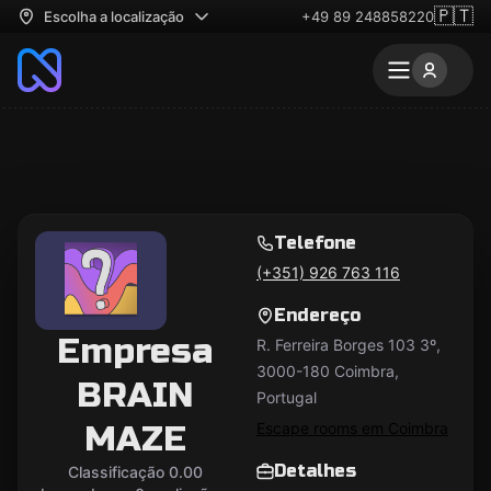
🇵🇹
Escolha a localização
+49 89 248858220
Telefone
(+351) 926 763 116
Endereço
Empresa
R. Ferreira Borges 103 3º,
3000-180 Coimbra,
BRAIN
Portugal
MAZE
Escape rooms em Coimbra
Detalhes
Classificação 0.00