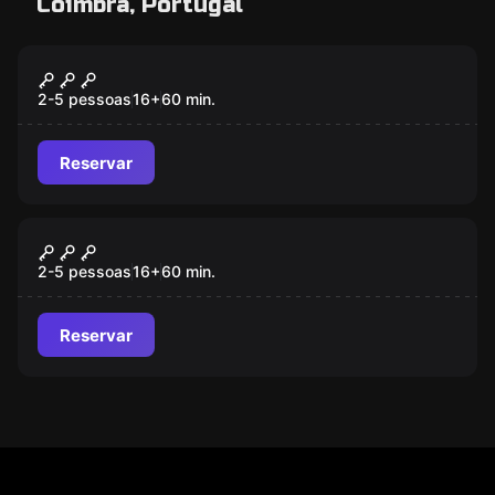
Coimbra, Portugal
Escape room
Ground Zero
2-5 pessoas
16
+
60
min.
Reservar
Escape room
Hostel Ignez
2-5 pessoas
16
+
60
min.
Reservar