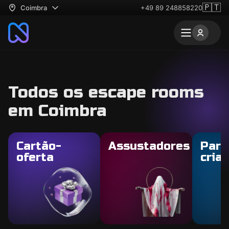
🇵🇹
Coimbra
+49 89 248858220
Todos os escape rooms
em Coimbra
Cartão-
Assustadores
Para
oferta
cria