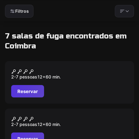
Filtros
7 salas de fuga encontrados em
Coimbra
Escape room
School Of Magic
2-7 pessoas
12
+
60
min.
Reservar
Escape room
Top Secret
2-7 pessoas
12
+
60
min.
Reservar