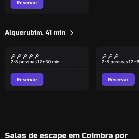
Reservar
Alquerubim, 41 min
Escape room
Escape room
Flash Bomb - A Bomba
Yin-Yang
Novo
Novo
2-8 pessoas
12
+
30
min.
2-8 pessoas
12
+
Reservar
Reservar
Salas de escape em Coimbra por