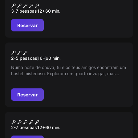
Orient Express
3-7 pessoas
12
+
60
min.
Reservar
Escape room
Hostel Ignez
2-5 pessoas
16
+
60
min.
Numa noite de chuva, tu e os teus amigos encontram um
hostel misterioso. Exploram um quarto invulgar, mas
ficam trancados. Conseguirão escapar?
Reservar
Escape room
Nightmare Hotel
2-7 pessoas
12
+
60
min.