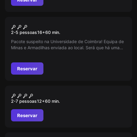
Escape room
Ground Zero
2-5 pessoas
16
+
60
min.
Pacote suspeito na Universidade de Coimbra! Equipa de
Minas e Armadilhas enviada ao local. Será que há uma
bomba? O relógio não pára...
Reservar
Escape room
The Orphanage
2-7 pessoas
12
+
60
min.
Reservar
Escape room