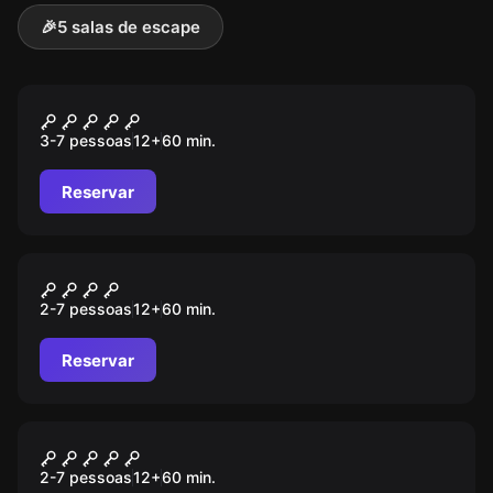
🎉
5 salas de escape
Escape room
Orient Express
3-7 pessoas
12
+
60
min.
Reservar
Escape room
Top Secret
2-7 pessoas
12
+
60
min.
Reservar
Escape room
Nightmare Hotel
2-7 pessoas
12
+
60
min.