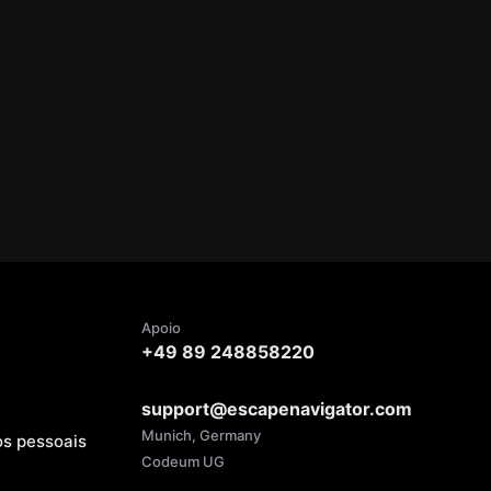
Apoio
+49 89 248858220
support@escapenavigator.com
Munich, Germany
os pessoais
Codeum UG