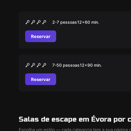
Escape room
O Grimório Perdido
2-7 pessoas
12
+
60
min.
Reservar
Ao ar livre
CAMINHO DOS BRAVOS
7-50 pessoas
12
+
90
min.
Reservar
Salas de escape em Évora por 
Escolha um estilo — cada categoria tem a sua página 