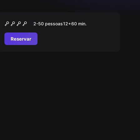
Ao ar livre
O Cientista Louco
2-50 pessoas
12
+
60
min.
Reservar