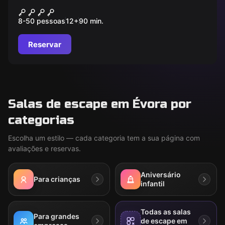
História e Glória
8-50 pessoas
12
+
90
min.
Reservar
Salas de escape em Évora por
categorias
Escolha um estilo — cada categoria tem a sua página com
avaliações e reservas.
Aniversário
Para crianças
infantil
Todas as salas
Para grandes
de escape em