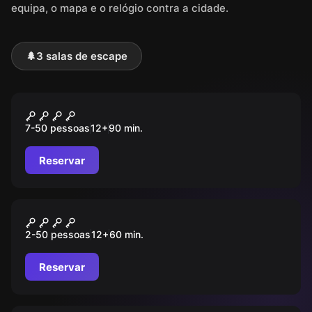
equipa, o mapa e o relógio contra a cidade.
🌲
3 salas de escape
Ao ar livre
CAMINHO DOS BRAVOS
7-50 pessoas
12
+
90
min.
Reservar
Ao ar livre
O Cientista Louco
2-50 pessoas
12
+
60
min.
Reservar
Ao ar livre