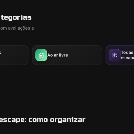
ategorias
com avaliações e
s
Todas 
Ao ar livre
escap
e escape: como organizar