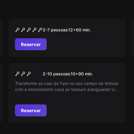
Escape room
A Folha Escondida
2-7 pessoas
12
+
60
min.
Reservar
Ao ar livre
Desvenda a palavra sagrada
2-10 pessoas
10
+
90
min.
de Faro
Transforme as ruas de Faro no seu campo de brincar
com a emocionante caça ao tesouro autoguiada! Use
o seu smartphone, siga pistas, resolva quebra-
cabeças e descubra histórias escondidas. Pronto
para desvendar os segredos de Faro?
Reservar