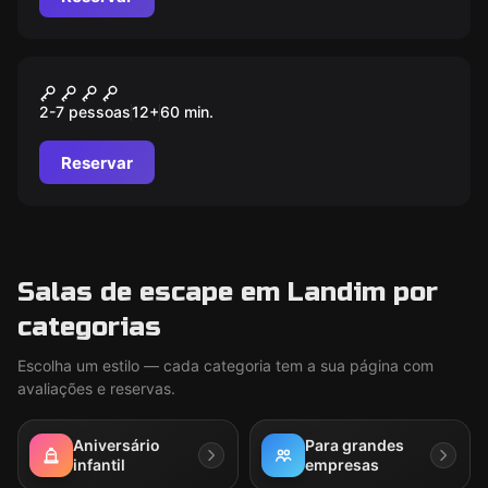
Escape room
Operação: Code Red
2-7 pessoas
12
+
60
min.
Reservar
Salas de escape em Landim por
categorias
Escolha um estilo — cada categoria tem a sua página com
avaliações e reservas.
Aniversário
Para grandes
infantil
empresas