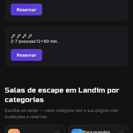
Reservar
Escape room
Operação: Code Red
2-7 pessoas
12
+
60
min.
Reservar
Salas de escape em Landim por
categorias
Escolha um estilo — cada categoria tem a sua página com
avaliações e reservas.
Para grandes