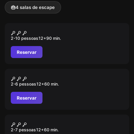
🎂
4 salas de escape
Ao ar livre
TESOURO PERDIDO
2-10 pessoas
12
+
90
min.
Reservar
Escape room
LIMBO ...entre o Céu e o
2-6 pessoas
12
+
60
min.
Inferno...
Reservar
Escape room
Prisioneiros no Tempo
2-7 pessoas
12
+
60
min.