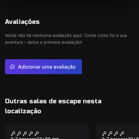
Avaliações
Ainda não há nenhuma avaliação aqui. Conte como foi a sua
aventura – deixe a primeira avaliação!
Adicionar uma avaliação
Outras salas de escape nesta
localização
Escape room
Escape room
Peaky Blind
Orfanato
2-7 pessoas
12
+
60
min.
2-7 pessoas
10
+
6