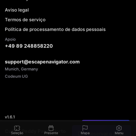
Aviso legal
Termos de serviço
Política de processamento de dados pessoais
Apoio
+49 89 248858220
support@escapenavigator.com
Munich, Germany
Codeum UG
v
1.6.1
Encontrou um erro?
Cubus Peddy Paper Porto
Reservar o jogo
Seleção
Presente
Mapa
Menu