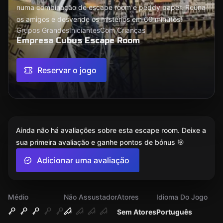
numa combinação de escape room e peddy paper. Reúna
os amigos e desvende os mistérios em 60 minutos!
Grupos Grandes
Iniciantes
Com Crianças
Empresa Cubus Escape Room
Reservar o jogo
Ainda não há avaliações sobre esta escape room. Deixe a
sua primeira avaliação e ganhe pontos de bónus 🎯
Adicionar uma avaliação
Médio
Não Assustador
Atores
Idioma Do Jogo
Sem Atores
Português