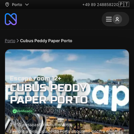
🇵🇹
Porto
+49 89 248858220
Porto
Cubus Peddy Paper Porto
Escape room 12+
CUBUS PEDDY
PAPER PORTO
Verificado
2 - 10 pessoas
60 minutos
Médio
Explore a bela cidade do Porto enquanto decifra enigmas