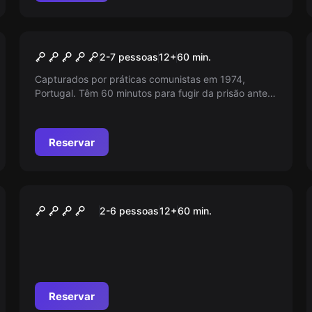
Escape room
Prisão da pide
2-7 pessoas
12
+
60
min.
Capturados por práticas comunistas em 1974,
Portugal. Têm 60 minutos para fugir da prisão antes
do interrogatório. Consegue escapar antes da
terrível tortura que vos espera?
Reservar
Escape room
Máfia Run
2-6 pessoas
12
+
60
min.
Reservar