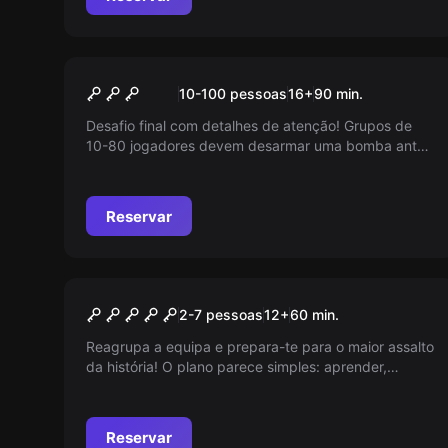
Escape room
Banzai Bomb
10-100 pessoas
16
+
90
min.
Desafio final com detalhes de atenção! Grupos de
10-80 jogadores devem desarmar uma bomba antes
que o tempo acabe e exploda! Quem vai sucumbir à
pressão primeiro?
Reservar
Escape room
Casa da moeda
2-7 pessoas
12
+
60
min.
Reagrupa a equipa e prepara-te para o maior assalto
da história! O plano parece simples: aprender,
barricar e escapar com rapidez. Conseguirás antes
de seres apanhado?
Reservar