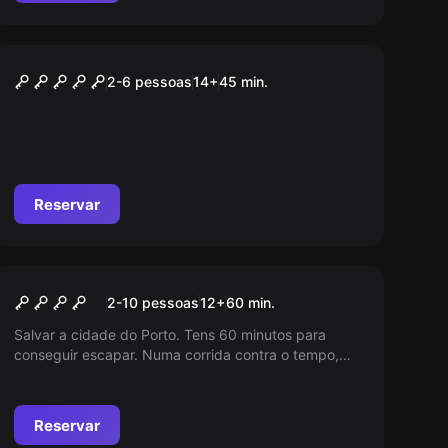
Escape room
Stranger Mission
2-6 pessoas
14
+
45
min.
Reservar
Escape room
The Last Game: Porto
2-10 pessoas
12
+
60
min.
Salvar a cidade do Porto. Tens 60 minutos para
conseguir escapar. Numa corrida contra o tempo,
todos os segundo contam.
Reservar