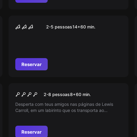
Escape room
Serial Killer
2-5 pessoas
14
+
60
min.
Reservar
Escape room
Wonderland
2-8 pessoas
8
+
60
min.
Desperta com teus amigos nas páginas de Lewis
Carroll, em um labirinto que os transporta ao
encantado e místico Wonderland! A Rainha de Copas
reina com mão de ferro. Serás tu a chave para
libertar este reino da sua tirania? Aventuras e
Reservar
desafios esperam por ti!