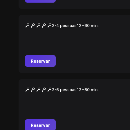
Sala de escape online
Missão Explosiva
2-4 pessoas
12
+
60
min.
Reservar
Escape room
Prison Robbery
2-6 pessoas
12
+
60
min.
Reservar