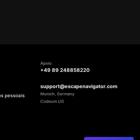
Apoio
+49 89 248858220
support@escapenavigator.com
Munich, Germany
os pessoais
Codeum UG