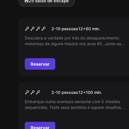
🧸
25 salas de escape
Escape room
Stranger Room
2-10 pessoas
12
+
60
min.
Descubra a verdade por trás do desaparecimento
misterioso de alguns miúdos nos anos 80. Junte-se
ao seu grupo, embarque nesta viagem no tempo,
resolva o mistério em 60 minutos ou fique preso para
sempre. Jogos de arcade, vhs, spectrum e D&D te
Reservar
esperam!
Jogo de ação
Challenge
2-10 pessoas
12
+
100
min.
Embarque numa aventura sensorial com 5 missões
sequenciais. Teste seus sentidos e supere desafios
mentais e físicos com sua equipe para alcançar a
pontuação máxima!
Reservar