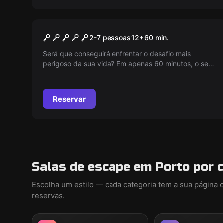
Escape room
The Game
2-7 pessoas
12
+
60
min.
Será que conseguirá enfrentar o desafio mais
perigoso da sua vida? Em apenas 60 minutos, o seu
destino está em jogo. Vencer ou perder, a escolha é
sua, mas o tempo é implacável. Prepare-se para
uma aventura intensa onde tudo pode acontecer e a
Reservar
sua coragem será testada ao limite.
Salas de escape em Porto por 
Escolha um estilo — cada categoria tem a sua página 
reservas.