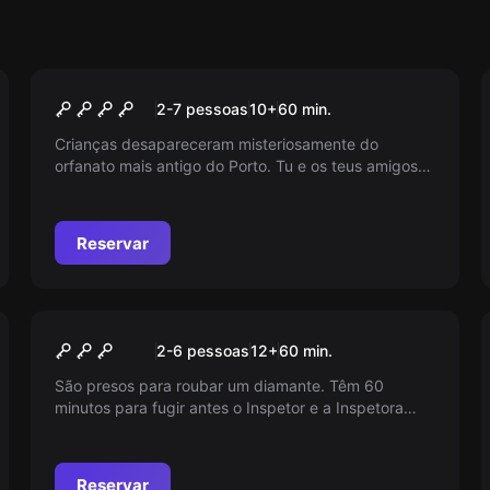
Escape room
Orfanato
2-7 pessoas
10
+
60
min.
Crianças desapareceram misteriosamente do
orfanato mais antigo do Porto. Tu e os teus amigos
têm 60 minutos para descobrir o que aconteceu.
Mas cuidado! A terrível gerente, Rose, vai voltar!
Reservar
Escape room
Guilty!
2-6 pessoas
12
+
60
min.
São presos para roubar um diamante. Têm 60
minutos para fugir antes o Inspetor e a Inspetora
voltem. Serão rápidos e espertos? Tenham cuidado
com a ronda policial. Jogo com interação de
personagem!
Reservar