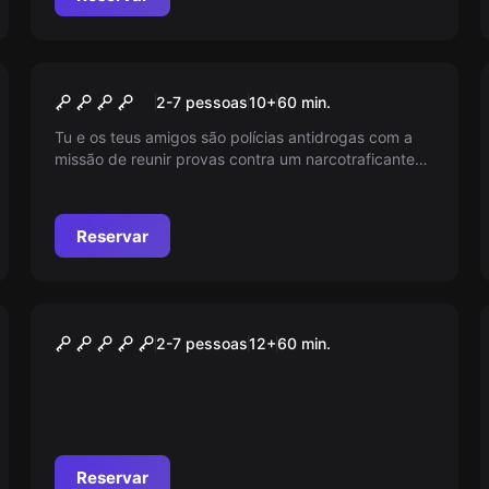
Escape room
Escobar
2-7 pessoas
10
+
60
min.
Tu e os teus amigos são polícias antidrogas com a
missão de reunir provas contra um narcotraficante
no Porto. Tem apenas 60 minutos antes que os
sicários cheguem!
Reservar
Escape room
El Profesor: Assalto Final
2-7 pessoas
12
+
60
min.
Reservar