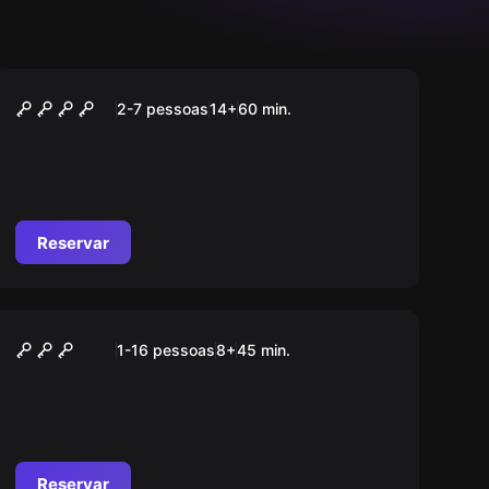
Escape room
Alice
2-7 pessoas
14
+
60
min.
Reservar
Jogo de ação
Pixel
1-16 pessoas
8
+
45
min.
Reservar