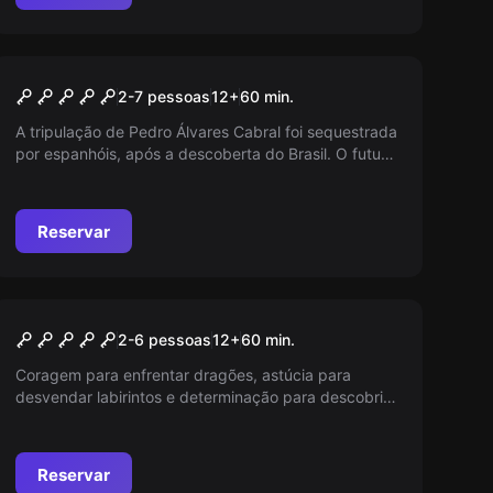
Escape room
Piratas de Vera Cruz
2-7 pessoas
12
+
60
min.
A tripulação de Pedro Álvares Cabral foi sequestrada
por espanhóis, após a descoberta do Brasil. O futuro
da colónia depende de você. Têm 60 minutos para
mudar o curso da história.
Reservar
Escape room
Wizard School The
2-6 pessoas
12
+
60
min.
Tournament
Coragem para enfrentar dragões, astúcia para
desvendar labirintos e determinação para descobrir
os segredos do Lago Negro. O Torneio dos
Feiticeiros aguarda os ousados! Entra nesse mundo
de magia e perigo, onde apenas os mais bravos se
Reservar
tornam lendários!