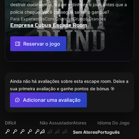
destruir documentos, trazer o dinheiro e joias antes que a
polícia chegue. Você consegue salvar o gangue?
Para Experientes
Com Crianças
Grupos Grandes
Empresa Cubus Escape Room
Reservar o jogo
Ainda não há avaliações sobre esta escape room. Deixe a
sua primeira avaliação e ganhe pontos de bónus 🎯
Adicionar uma avaliação
Difícil
Não Assustador
Atores
Idioma Do Jogo
Sem Atores
Português