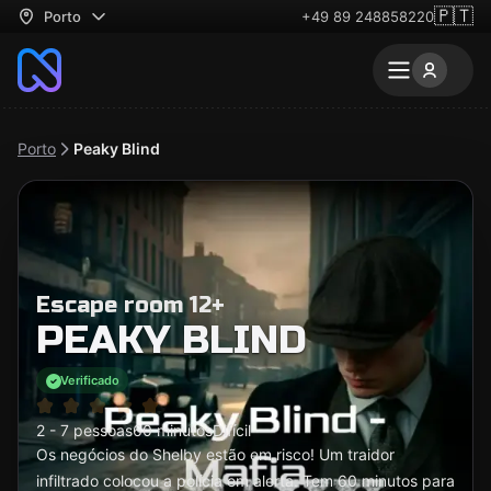
🇵🇹
Porto
+49 89 248858220
Porto
Peaky Blind
Escape room 12+
PEAKY BLIND
Verificado
2 - 7 pessoas
60 minutos
Difícil
Os negócios do Shelby estão em risco! Um traidor
infiltrado colocou a polícia em alerta. Tem 60 minutos para