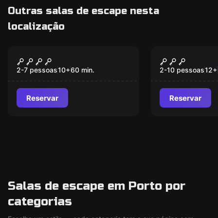
Outras salas de escape nesta
localização
Escape room
Escape room
Orfanato
Cubus Pedd
Porto
2-7 pessoas
10
+
60
min.
2-10 pessoas
12
+
Reservar
Reservar
Salas de escape em Porto por
categorias