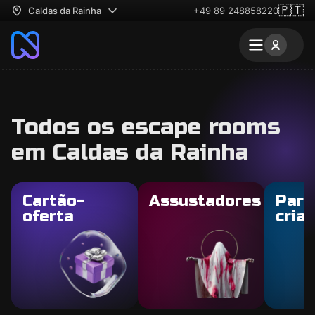
🇵🇹
Caldas da Rainha
+49 89 248858220
Todos os escape rooms
em Caldas da Rainha
Cartão-
Assustadores
Para
oferta
cria