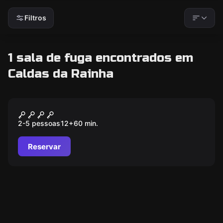
Filtros
1 sala de fuga encontrados em
Caldas da Rainha
Escape room
THE DUNGEON
2-5 pessoas
12
+
60
min.
Reservar