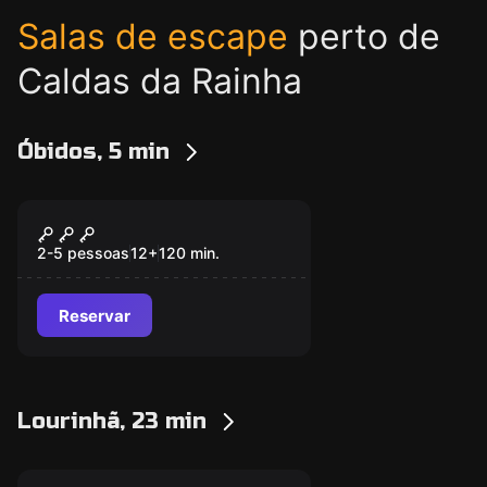
Salas de escape
perto de
Caldas da Rainha
Óbidos, 5 min
Escape room
A Divina e a Perfeita
Novo
2-5 pessoas
12
+
120
min.
Reservar
Lourinhã, 23 min
Escape room