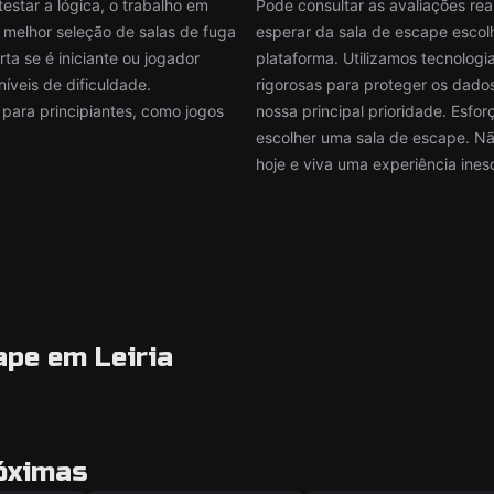
star a lógica, o trabalho em
Pode consultar as avaliações rea
 melhor seleção de salas de fuga
esperar da sala de escape esco
ta se é iniciante ou jogador
plataforma. Utilizamos tecnolo
íveis de dificuldade.
rigorosas para proteger os dados
 para principiantes, como jogos
nossa principal prioridade. Esf
escolher uma sala de escape. Nã
hoje e viva uma experiência ines
ape em Leiria
róximas