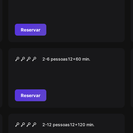
Reservar
Escape room
The Jungle
2-6 pessoas
12
+
60
min.
Reservar
Ao ar livre
Operação Mindfall
2-12 pessoas
12
+
120
min.