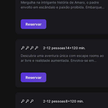
Mergulha na intrigante história de Amaro, o padre
envolto em escândalo e paixão proibida. Embarque
nesta viagem única ao passado, onde cada decisão
pode mudar o curso dos acontecimentos. Estás
preparado para desvendar este mistério numa
Reservar
experiência de Room Escape como nunca antes
vista?
Escape room
Blackout
2-12 pessoas
14
+
120
min.
Descubra uma aventura única com escape rooms ao
ar livre e realidade aumentada. Envolva-se em
enigmas incríveis, mistérios intrigantes e tecnologia
de ponta com uma empresa líder em entretenimento
imersivo. Preparado para o desafio?
Reservar
Ao ar livre
Portal Mágico
2-12 pessoas
8
+
120
min.