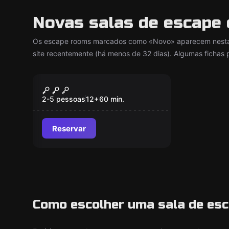
Novas salas de escape 
Os escape rooms marcados como «Novo» aparecem nesta 
site recentemente (há menos de 32 dias). Algumas fichas 
Escape room
O Crime do Padre
Novo
Amaro
2-5 pessoas
12
+
60
min.
Reservar
Como escolher uma sala de esc