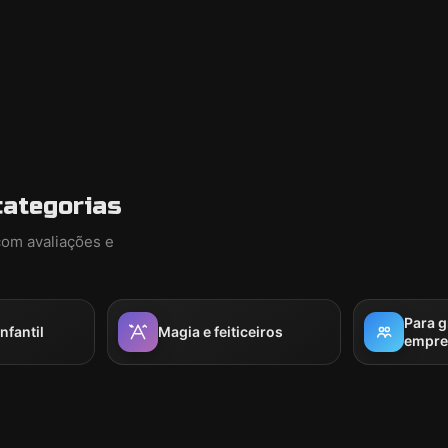
categorias
com avaliações e
Para 
nfantil
Magia e feiticeiros
empre