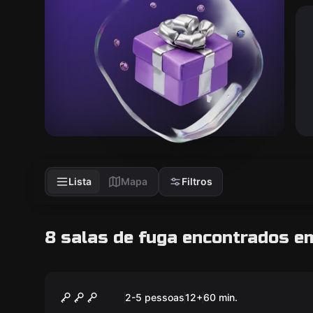
Lista
Mapa
Filtros
8 salas de fuga encontrados em
Escape room
O Crime do Padre Amaro
Novo
2-5 pessoas
12
+
60
min.