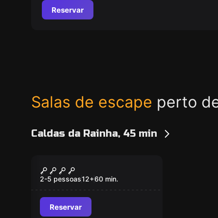
Reservar
Salas de escape
perto de
Caldas da Rainha, 45 min
Escape room
THE DUNGEON
2-5 pessoas
12
+
60
min.
Reservar