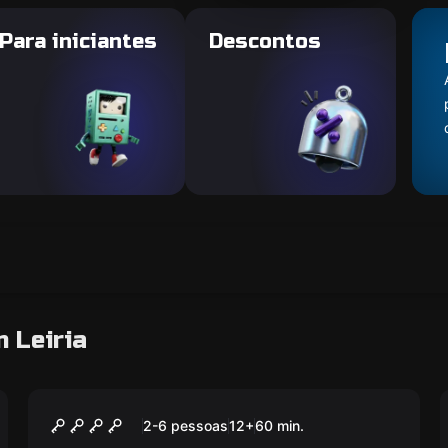
Para iniciantes
Descontos
 Leiria
Escape room
A Cave
2-6 pessoas
12
+
60
min.