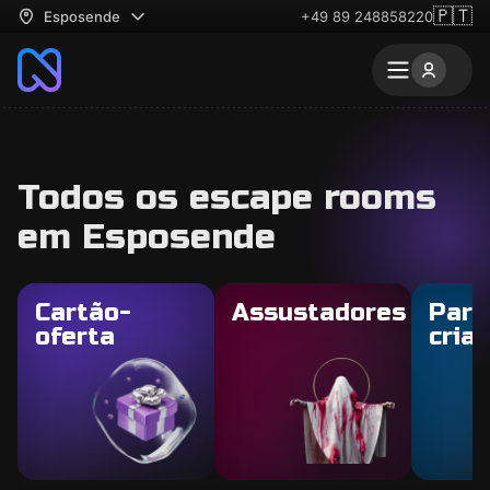
🇵🇹
Esposende
+49 89 248858220
Todos os escape rooms
em Esposende
Cartão-
Assustadores
Para
oferta
cria