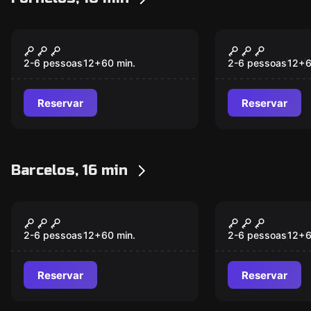
Escape room
Escape room
Família Barros-Lima
Perdidos n
2-6 pessoas
12
+
60
min.
2-6 pessoas
12
+
Reservar
Reservar
Barcelos, 16 min
Escape room
Escape room
O LABORATÓRIO
O QUARTO
Novo
Novo
2-6 pessoas
12
+
60
min.
2-6 pessoas
12
+
Reservar
Reservar