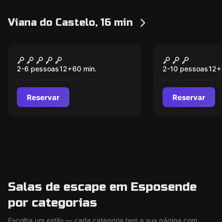
Viana do Castelo, 16 min
Escape room
Escape room
Hard Rock Room
Chocolate 
Novo
Room
2-6 pessoas
12
+
60
min.
2-10 pessoas
12
+
Reservar
Reservar
Salas de escape em Esposende
por categorias
Escolha um estilo — cada categoria tem a sua página com