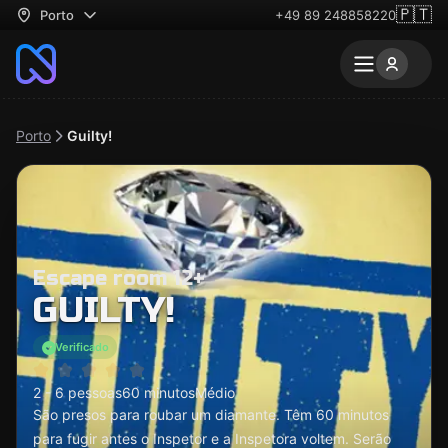
🇵🇹
Porto
+49 89 248858220
Porto
Guilty!
Escape room 12+
GUILTY!
Verificado
2 - 6 pessoas
60 minutos
Médio
São presos para roubar um diamante. Têm 60 minutos
para fugir antes o Inspetor e a Inspetora voltem. Serão