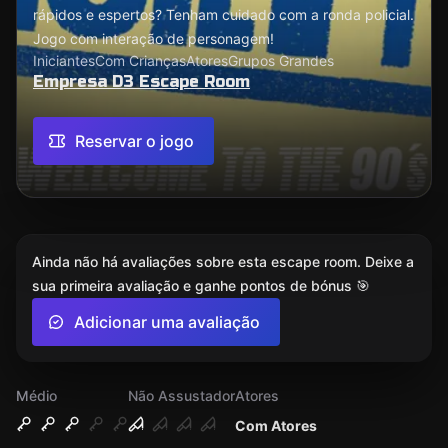
rápidos e espertos? Tenham cuidado com a ronda policial.
Jogo com interação de personagem!
Iniciantes
Com Crianças
Atores
Grupos Grandes
Empresa D3 Escape Room
Reservar o jogo
Ainda não há avaliações sobre esta escape room. Deixe a
sua primeira avaliação e ganhe pontos de bónus 🎯
Adicionar uma avaliação
Médio
Não Assustador
Atores
Com Atores