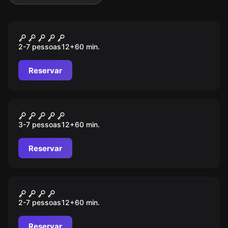
Escape room
Nightmare Hotel
2-7 pessoas
12
+
60
min.
Reservar
Escape room
Orient Express
3-7 pessoas
12
+
60
min.
Reservar
Escape room
The Orphanage
2-7 pessoas
12
+
60
min.
Reservar