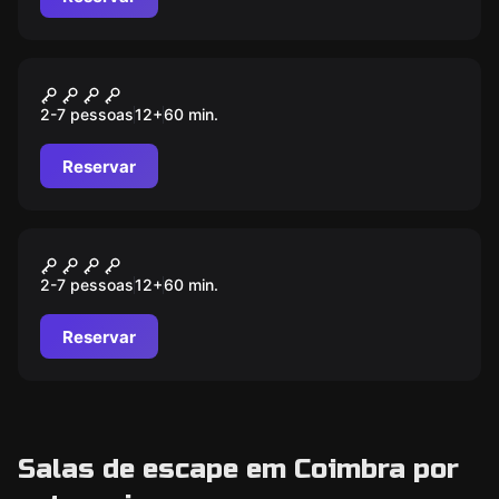
Escape room
Top Secret
2-7 pessoas
12
+
60
min.
Reservar
Escape room
School Of Magic
2-7 pessoas
12
+
60
min.
Reservar
Salas de escape em Coimbra por