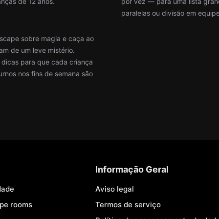
anças de 12 anos.
por vez — para uma lista gra
paralelas ou divisão em equipe
escape sobre magia e caça ao
am de um leve mistério.
s dicas para que cada criança
urnos nos fins de semana são
Informação Geral
dade
Aviso legal
ape rooms
Termos de serviço