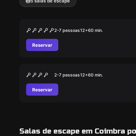
🎂
5 salas de escape
Escape room
Nightmare Hotel
2-7 pessoas
12
+
60
min.
Reservar
Escape room
The Orphanage
2-7 pessoas
12
+
60
min.
Reservar
Salas de escape em Coimbra po