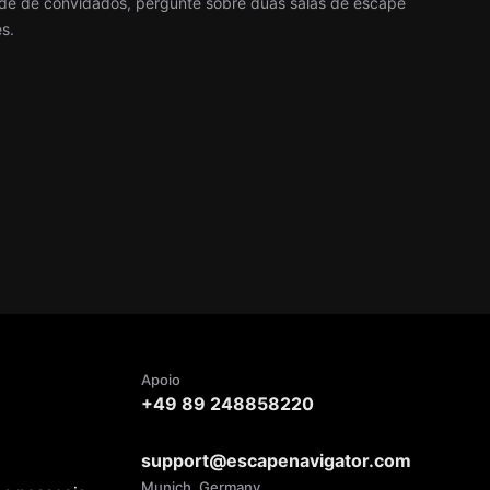
nde de convidados, pergunte sobre duas salas de escape
s.
Apoio
+49 89 248858220
support@escapenavigator.com
Munich, Germany