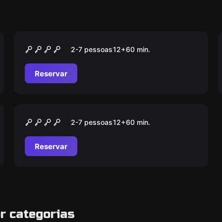
Escape room
Top Secret
2-7 pessoas
12
+
60
min.
Reservar
Escape room
School Of Magic
2-7 pessoas
12
+
60
min.
Reservar
r categorias